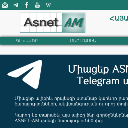
ՀԱՅԱ
ԳԼԽԱՎՈՐ
ՄԵՐ ՄԱՍԻՆ