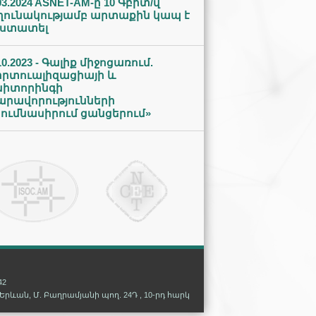
03.2024 ASNET-AM-ը 10 Գբիտ/վ
ղունակությամբ արտաքին կապ է
ստատել
10.2023 - Գալիք միջոցառում.
իրտուալիզացիայի և
նիտորինգի
արավորությունների
սումնասիրում ցանցերում»
42
. Երևան, Մ. Բաղրամյանի պող. 24Դ , 10-րդ հարկ