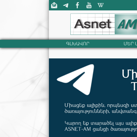
ԳԼԽԱՎՈՐ
ՄԵՐ 