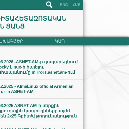
ENG
ՀԱՅ
ԳԻՏԱՀԵՏԱԶՈՏԱԿԱՆ
Ն ՑԱՆՑ
ԱԽԱԳԾԵՐ
ԿԱՊ
06.2026 -ASNET-AM-ը դադարեցնում
ocky Linux-ի հայելու
հապանումը mirrors.asnet.am-ում
12.2025 - AlmaLinux official Armenian
ror in ASNET-AM
03.2025 ASNET-AM-ի ներքին
յրուղային կապուղիները այժմ
նեն 2x25 Գբիտ/վ թողունակություն