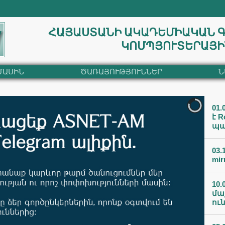
ՀԱՅԱՍՏԱՆԻ ԱԿԱԴԵՄԻԱԿԱՆ 
ԿՈՄՊՅՈՒՏԵՐԱՅԻ
ՄԱՍԻՆ
ԾԱՌԱՅՈՒԹՅՈՒՆՆԵՐ
Ն
01.
է R
պա
03.
mir
10.
մա
ու