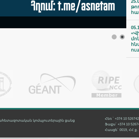
25.
թո
հա
05.
«Վ
մո
հն
ու
Հեռ ` +374 10 526742
տահետազոտական կոմպյուտերային ցանց
Ֆաքս` +374 10 5267
Հասցե` 0019, ՀՀ ք