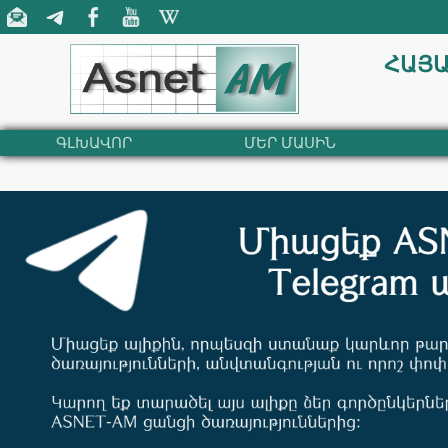
ՀԱՅԱ
ԳԼԽԱՎՈՐ
ՄԵՐ ՄԱՍԻՆ